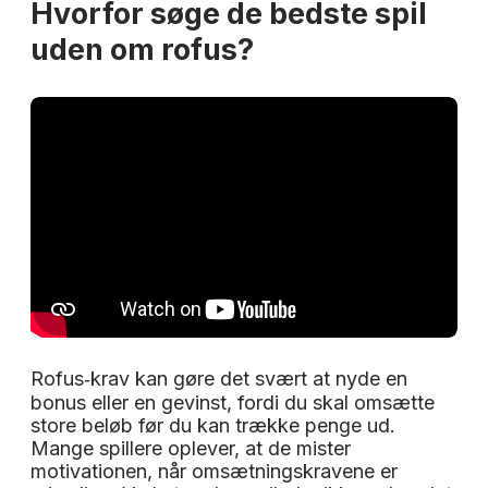
Hvorfor søge de bedste spil
uden om rofus?
Rofus‑krav kan gøre det svært at nyde en
bonus eller en gevinst, fordi du skal omsætte
store beløb før du kan trække penge ud.
Mange spillere oplever, at de mister
motivationen, når omsætningskravene er