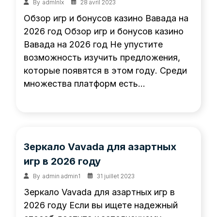
28 avril 2023
By
admlnlx
Обзор игр и бонусов казино Вавада на
2026 год Обзор игр и бонусов казино
Вавада на 2026 год Не упустите
возможность изучить предложения,
которые появятся в этом году. Среди
множества платформ есть...
Зеркало Vavada для азартных
игр в 2026 году
31 juillet 2023
By
admin admin1
Зеркало Vavada для азартных игр в
2026 году Если вы ищете надежный