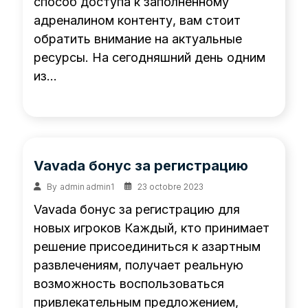
способ доступа к заполненному
адреналином контенту, вам стоит
обратить внимание на актуальные
ресурсы. На сегодняшний день одним
из...
Vavada бонус за регистрацию
23 octobre 2023
By
admin admin1
Vavada бонус за регистрацию для
новых игроков Каждый, кто принимает
решение присоединиться к азартным
развлечениям, получает реальную
возможность воспользоваться
привлекательным предложением,